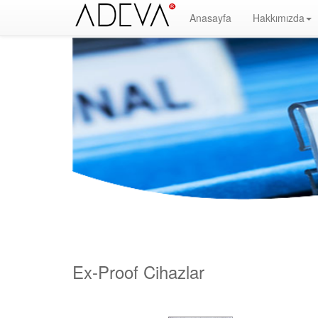
Anasayfa
Hakkımızda
Yangın Alarm Sistemleri, Yangın İhbar Sistemleri, Yangın Algılama Sistemleri, System Sensor Türkiy
Söndürme, Yangın Algılama Paneli, Yangın Kontol Paneli, Yangın Nedir, Yangın ve Güvenlik, Binaların Ya
hakkında bilgi, yangın alarm sistemleri nedir, yangın alarm sistemleri megep, Facebook, Google, Twitte
Ex-Proof Cihazlar