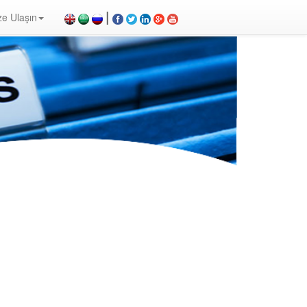
|
ze Ulaşın
arm Paneli, Konvansiyonel Dedektör, Yangın Söndürücü, Yangın Projesi, Yangın Malzemesi, Yangın
i nasıl çalışır, duman dedektörü, yangın alarm sistemleri fiyat listesi, yangın alarm sistemleri