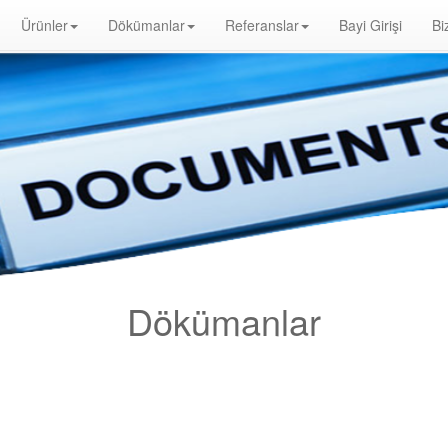
Ürünler
Dökümanlar
Referanslar
Bayi Girişi
Bi
e Distribütörü, Optik Duman Dedektörü, Gaz Dedektörü, Karbonmonoksit Dedektörü, Exproof Dedektör, Yangın Alarm Butonu, Yangın Al
ngından Korunması Hakkında Yönetmelik, yangın alarm sistemleri fiyat, yangın alarm sistemleri bağlantı şeması, yangın alarm sistemler
r
Dökümanlar