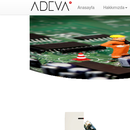
Anasayfa
Hakkımızda
Yangın Alarm Sistemleri, Yangın İhbar Sistemleri, Yangın Algılama Sistemleri, System Sensor Türkiy
Söndürme, Yangın Algılama Paneli, Yangın Kontol Paneli, Yangın Nedir, Yangın ve Güvenlik, Binaların Ya
hakkında bilgi, yangın alarm sistemleri nedir, yangın alarm sistemleri megep, Facebook, Google, Twitte