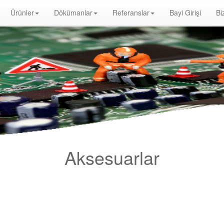
Ürünler
Dökümanlar
Referanslar
Bayi Girişi
Bi
e Distribütörü, Optik Duman Dedektörü, Gaz Dedektörü, Karbonmonoksit Dedektörü, Exproof Dedektör, Yangın Alarm Butonu, Yangın Al
ngından Korunması Hakkında Yönetmelik, yangın alarm sistemleri fiyat, yangın alarm sistemleri bağlantı şeması, yangın alarm sistemler
r
Aksesuarlar