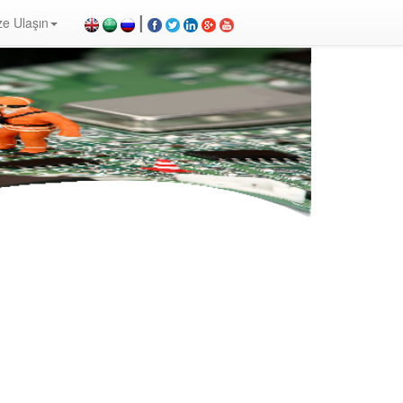
|
ze Ulaşın
arm Paneli, Konvansiyonel Dedektör, Yangın Söndürücü, Yangın Projesi, Yangın Malzemesi, Yangın
i nasıl çalışır, duman dedektörü, yangın alarm sistemleri fiyat listesi, yangın alarm sistemleri